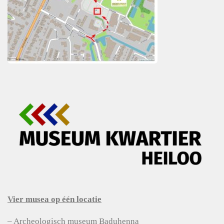
Vier musea op één locatie
– Archeologisch museum Baduhenna